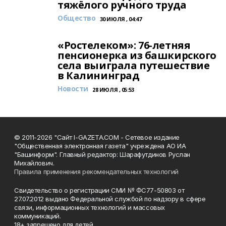
тяжёлого ручного труда
Общество
30 ИЮЛЯ , 04:47
«Ростелеком»: 76-летняя
пенсионерка из башкирского
села выиграла путешествие
в Калининград
Новости
28 ИЮЛЯ , 05:53
© 2011-2026 "Сайт I-GAZETA.COM - Сетевое издание
"Общественная электронная газета" учреждена АО ИА
"Башинформ". Главный редактор: Шарафутдинов Руслан
Михайлович.
Правила применения рекомендательных технологий
Свидетельство о регистрации СМИ № ФС77-50803 от
27.07.2012 выдано Федеральной службой по надзору в сфере
связи, информационных технологий и массовых
коммуникаций.
18+ запрещено для детей.