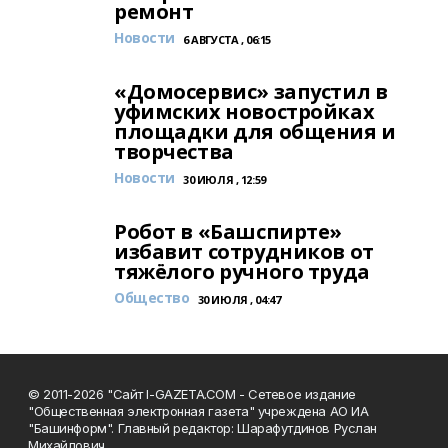
ремонт
Новости
6 АВГУСТА , 06:15
«Домосервис» запустил в
уфимских новостройках
площадки для общения и
творчества
Новости
30 ИЮЛЯ , 12:59
Робот в «Башспирте»
избавит сотрудников от
тяжёлого ручного труда
Общество
30 ИЮЛЯ , 04:47
© 2011-2026 "Сайт I-GAZETA.COM - Сетевое издание
"Общественная электронная газета" учреждена АО ИА
"Башинформ". Главный редактор: Шарафутдинов Руслан
Михайлович.