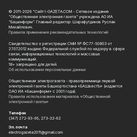
© 2011-2026 "Сайт I-GAZETA.COM - Сетевое издание
"Общественная электронная газета" учреждена АО ИА
"Башинформ". Главный редактор: Шарафутдинов Руслан
Михайлович.
Правила применения рекомендательных технологий
Свидетельство о регистрации СМИ № ФС77-50803 от
27.07.2012 выдано Федеральной службой по надзору в сфере
связи, информационных технологий и массовых
коммуникаций.
18+ запрещено для детей.
Об использовании персональных данных
Общественная электрогазета - правопреемница первой
электронной газеты Башкортостана «БАШвестЪ» (издается
ОАО ИА «Башинформ» с 2001 года).
Правила использования материалов «Общественной
электронной газеты»
Телефон
(347) 272-93-65, 273-32-62
Эл. почта
electrogazeta2011@gmail.com