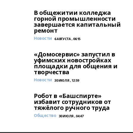
В общежитии колледжа
горной промышленности
завершается капитальный
ремонт
Новости
6 АВГУСТА , 06:15
«Домосервис» запустил в
уфимских новостройках
площадки для общения и
творчества
Новости
30 ИЮЛЯ , 12:59
Робот в «Башспирте»
избавит сотрудников от
тяжёлого ручного труда
Общество
30 ИЮЛЯ , 04:47