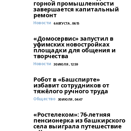
горной промышленности
завершается капитальный
ремонт
Новости
6 АВГУСТА , 06:15
«Домосервис» запустил в
уфимских новостройках
площадки для общения и
творчества
Новости
30 ИЮЛЯ , 12:59
Робот в «Башспирте»
избавит сотрудников от
тяжёлого ручного труда
Общество
30 ИЮЛЯ , 04:47
«Ростелеком»: 76-летняя
пенсионерка из башкирского
села выиграла путешествие