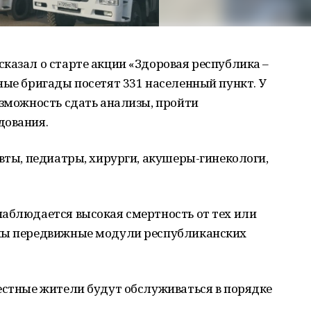
казал о старте акции «Здоровая республика –
ные бригады посетят 331 населенный пункт. У
озможность сдать анализы, пройти
дования.
евты, педиатры, хирурги, акушеры-гинекологи,
наблюдается высокая смертность от тех или
ены передвижные модули республиканских
естные жители будут обслуживаться в порядке