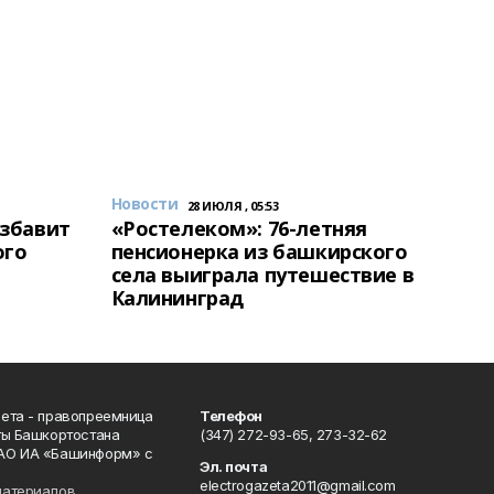
Новости
28 ИЮЛЯ , 05:53
избавит
«Ростелеком»: 76-летняя
ого
пенсионерка из башкирского
села выиграла путешествие в
Калининград
ета - правопреемница
Телефон
ты Башкортостана
(347) 272-93-65, 273-32-62
АО ИА «Башинформ» с
Эл. почта
electrogazeta2011@gmail.com
материалов