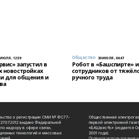
Общество
 ИЮЛЯ , 12:59
30 ИЮЛЯ , 04:47
вис» запустил в
Робот в «Башспирте» 
х новостройках
сотрудников от тяжёл
и для общения и
ручного труда
ва
льство о регистрации СМИ № ФС77-
Общественная электрогаз
 27.07.2012 выдано Федеральной
первой электронной газе
по надзору в сфере связи,
«БАШвестЪ» (издается О
ионных технологий и массовых
2001 года).
аций.
Правила использования 