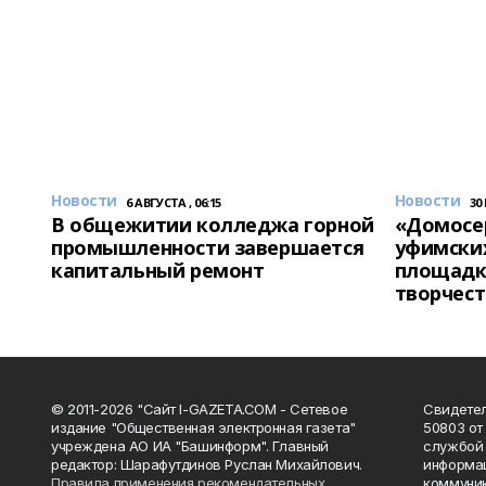
Новости
Новости
6 АВГУСТА , 06:15
30
В общежитии колледжа горной
«Домосер
промышленности завершается
уфимски
капитальный ремонт
площадк
творчест
© 2011-2026 "Сайт I-GAZETA.COM - Сетевое
Свидете
издание "Общественная электронная газета"
50803 от
учреждена АО ИА "Башинформ". Главный
службой 
редактор: Шарафутдинов Руслан Михайлович.
информац
Правила применения рекомендательных
коммуник