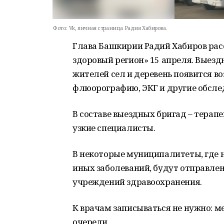
Фото:
Vk, личная страница Радия Хабирова.
Глава Башкирии Радий Хабиров расс
здоровый регион» 15 апреля. Выезд
жителей сел и деревень появится в
флюорографию, ЭКГ и другие обсле
В составе выездных бригад – терап
узкие специалисты.
В некоторые муниципалитеты, где 
иных заболеваний, будут отправл
учреждений здравоохранения.
К врачам записываться не нужно: м
очереди.