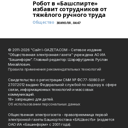
Робот в «Башспирте»
избавит сотрудников от
тяжёлого ручного труда
Общество
30 ИЮЛЯ , 04:47
© 2011-2026 "Сайт I-GAZETA.COM - Сетевое издание
"Общественная электронная газета" учреждена АО ИА
"Башинформ". Главный редактор: Шарафутдинов Руслан
Михайлович.
Правила применения рекомендательных технологий
Свидетельство о регистрации СМИ № ФС77-50803 от
27.07.2012 выдано Федеральной службой по надзору в сфере
связи, информационных технологий и массовых
коммуникаций.
18+ запрещено для детей.
Об использовании персональных данных
Общественная электрогазета - правопреемница первой
электронной газеты Башкортостана «БАШвестЪ» (издается
ОАО ИА «Башинформ» с 2001 года).