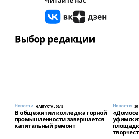
Читайте нас
Выбор редакции
Новости
Новости
6 АВГУСТА , 06:15
30
В общежитии колледжа горной
«Домосер
промышленности завершается
уфимски
капитальный ремонт
площадк
творчест