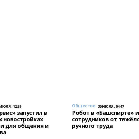
Общество
 ИЮЛЯ , 12:59
30 ИЮЛЯ , 04:47
вис» запустил в
Робот в «Башспирте» 
х новостройках
сотрудников от тяжёл
и для общения и
ручного труда
ва