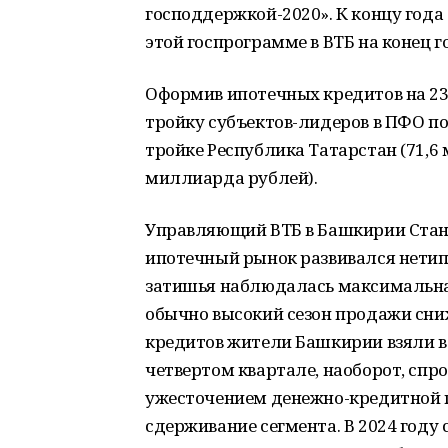
господдержкой-2020». К концу года
этой госпрограмме в ВТБ на конец г
Оформив ипотечных кредитов на 23
тройку субъектов-лидеров в ПФО п
тройке Республика Татарстан (71,6
миллиарда рублей).
Управляющий ВТБ в Башкирии Стани
ипотечный рынок развивался нети
затишья наблюдалась максимальная
обычно высокий сезон продажи сн
кредитов жители Башкирии взяли в т
четвертом квартале, наоборот, спр
ужесточением денежно-кредитной 
сдерживание сегмента. В 2024 году