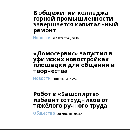
В общежитии колледжа
горной промышленности
завершается капитальный
ремонт
Новости
6 АВГУСТА , 06:15
«Домосервис» запустил в
уфимских новостройках
площадки для общения и
творчества
Новости
30 ИЮЛЯ , 12:59
Робот в «Башспирте»
избавит сотрудников от
тяжёлого ручного труда
Общество
30 ИЮЛЯ , 04:47