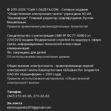
© 2011-2026 "Сайт I-GAZETA.COM - Сетевое издание
"Общественная электронная газета" учреждена АО ИА
"Башинформ". Главный редактор: Шарафутдинов Руслан
Михайлович.
Правила применения рекомендательных технологий
Свидетельство о регистрации СМИ № ФС77-50803 от
27.07.2012 выдано Федеральной службой по надзору в сфере
связи, информационных технологий и массовых
коммуникаций.
18+ запрещено для детей.
Об использовании персональных данных
Общественная электрогазета - правопреемница первой
электронной газеты Башкортостана «БАШвестЪ» (издается
ОАО ИА «Башинформ» с 2001 года).
Правила использования материалов «Общественной
электронной газеты»
Телефон
(347) 272-93-65, 273-32-62
Эл. почта
electrogazeta2011@gmail.com