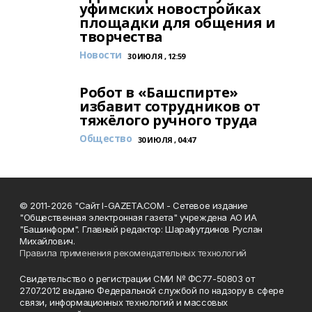
уфимских новостройках
площадки для общения и
творчества
Новости
30 ИЮЛЯ , 12:59
Робот в «Башспирте»
избавит сотрудников от
тяжёлого ручного труда
Общество
30 ИЮЛЯ , 04:47
© 2011-2026 "Сайт I-GAZETA.COM - Сетевое издание
"Общественная электронная газета" учреждена АО ИА
"Башинформ". Главный редактор: Шарафутдинов Руслан
Михайлович.
Правила применения рекомендательных технологий
Свидетельство о регистрации СМИ № ФС77-50803 от
27.07.2012 выдано Федеральной службой по надзору в сфере
связи, информационных технологий и массовых