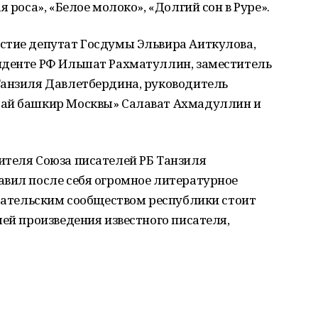
 роса», «Белое молоко», «Долгий сон в Руре».
стие депутат Госдумы Эльвира Аиткулова,
иденте РФ Ильшат Рахматуллин, заместитель
Танзиля Давлетбердина, руководитель
тай башкир Москвы» Салават Ахмадуллин и
ителя Союза писателей РБ Танзиля
авил после себя огромное литературное
исательским сообществом республики стоит
лей произведения известного писателя,