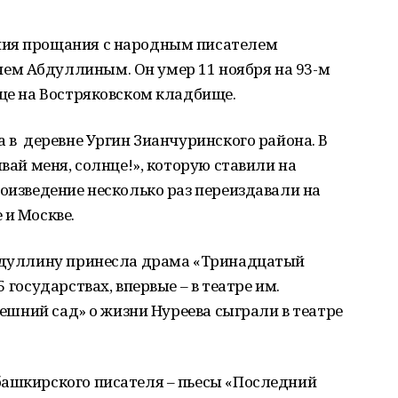
ния прощания с народным писателем
ем Абдуллиным. Он умер 11 ноября на 93-м
ице на Востряковском кладбище.
а в деревне Ургин Зианчуринского района. В
ывай меня, солнце!», которую ставили на
роизведение несколько раз переиздавали на
 и Москве.
Абдуллину принесла драма «Тринадцатый
 государствах, впервые – в театре им.
дешний сад» о жизни Нуреева сыграли в театре
башкирского писателя – пьесы «Последний