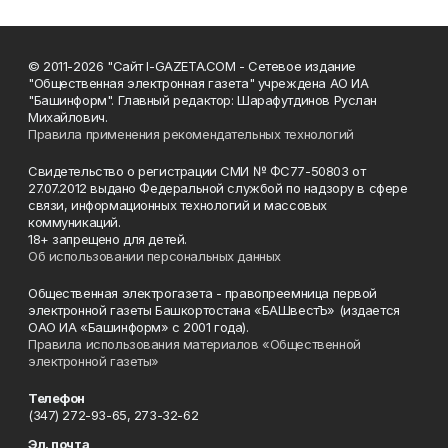
© 2011-2026 "Сайт I-GAZETA.COM - Сетевое издание
"Общественная электронная газета" учреждена АО ИА
"Башинформ". Главный редактор: Шарафутдинов Руслан
Михайлович.
Правила применения рекомендательных технологий
Свидетельство о регистрации СМИ № ФС77-50803 от
27.07.2012 выдано Федеральной службой по надзору в сфере
связи, информационных технологий и массовых
коммуникаций.
18+ запрещено для детей.
Об использовании персональных данных
Общественная электрогазета - правопреемница первой
электронной газеты Башкортостана «БАШвестЪ» (издается
ОАО ИА «Башинформ» с 2001 года).
Правила использования материалов «Общественной
электронной газеты»
Телефон
(347) 272-93-65, 273-32-62
Эл. почта