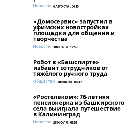
Новости
6 АВГУСТА , 06:15
«Домосервис» запустил в
уфимских новостройках
площадки для общения и
творчества
Новости
30 ИЮЛЯ , 12:59
Робот в «Башспирте»
избавит сотрудников от
тяжёлого ручного труда
Общество
30 ИЮЛЯ , 04:47
«Ростелеком»: 76-летняя
пенсионерка из башкирского
села выиграла путешествие
в Калининград
Новости
28 ИЮЛЯ , 05:53