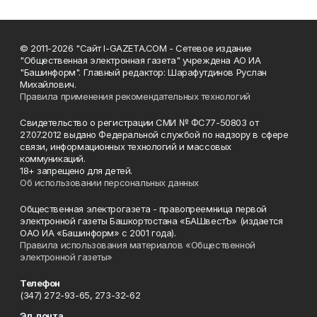
© 2011-2026 "Сайт I-GAZETA.COM - Сетевое издание
"Общественная электронная газета" учреждена АО ИА
"Башинформ". Главный редактор: Шарафутдинов Руслан
Михайлович.
Правила применения рекомендательных технологий
Свидетельство о регистрации СМИ № ФС77-50803 от
27.07.2012 выдано Федеральной службой по надзору в сфере
связи, информационных технологий и массовых
коммуникаций.
18+ запрещено для детей.
Об использовании персональных данных
Общественная электрогазета - правопреемница первой
электронной газеты Башкортостана «БАШвестЪ» (издается
ОАО ИА «Башинформ» с 2001 года).
Правила использования материалов «Общественной
электронной газеты»
Телефон
(347) 272-93-65, 273-32-62
Эл. почта