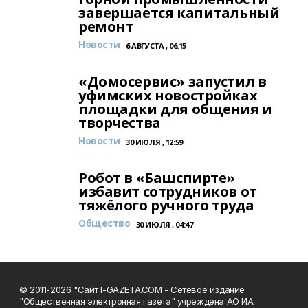
завершается капитальный
ремонт
Новости
6 АВГУСТА , 06:15
«Домосервис» запустил в
уфимских новостройках
площадки для общения и
творчества
Новости
30 ИЮЛЯ , 12:59
Робот в «Башспирте»
избавит сотрудников от
тяжёлого ручного труда
Общество
30 ИЮЛЯ , 04:47
© 2011-2026 "Сайт I-GAZETA.COM - Сетевое издание
"Общественная электронная газета" учреждена АО ИА