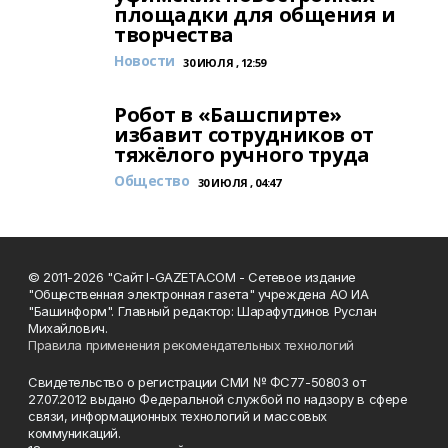
площадки для общения и
творчества
Новости
30 ИЮЛЯ , 12:59
Робот в «Башспирте»
избавит сотрудников от
тяжёлого ручного труда
Общество
30 ИЮЛЯ , 04:47
© 2011-2026 "Сайт I-GAZETA.COM - Сетевое издание
"Общественная электронная газета" учреждена АО ИА
"Башинформ". Главный редактор: Шарафутдинов Руслан
Михайлович.
Правила применения рекомендательных технологий
Свидетельство о регистрации СМИ № ФС77-50803 от
27.07.2012 выдано Федеральной службой по надзору в сфере
связи, информационных технологий и массовых
коммуникаций.