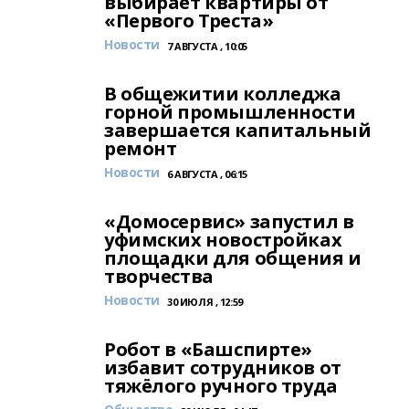
выбирает квартиры от
«Первого Треста»
Новости
7 АВГУСТА , 10:05
В общежитии колледжа
горной промышленности
завершается капитальный
ремонт
Новости
6 АВГУСТА , 06:15
«Домосервис» запустил в
уфимских новостройках
площадки для общения и
творчества
Новости
30 ИЮЛЯ , 12:59
Робот в «Башспирте»
избавит сотрудников от
тяжёлого ручного труда