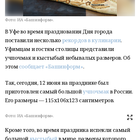
Фото:
ИА «Башинформ».
В Уфе во время празднования Дня города
поставили несколько
рекордов в кулинарии
.
Уфимцам и гостям столицы представили
учпочмак и кыстыбый небывалых размеров. Об
этом
сообщает «Башинформ»
.
Так, сегодня, 12 июня на празднике был
приготовлен самый большой
учпочмак
в России.
Его размеры — 115х106х123 сантиметров.
Фото:
ИА «Башинформ».
Кроме того, во время праздника испекли самый
большой
кыстыбый
в мире, размеры которого