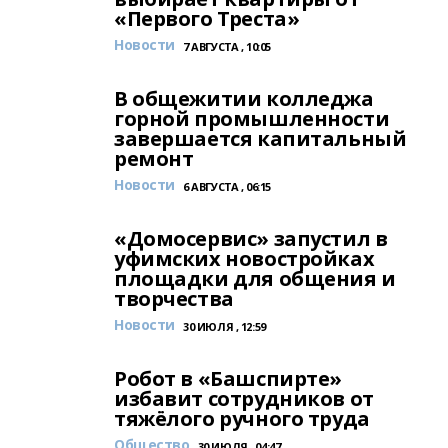
«Первого Треста»
Новости
7 АВГУСТА , 10:05
В общежитии колледжа
горной промышленности
завершается капитальный
ремонт
Новости
6 АВГУСТА , 06:15
«Домосервис» запустил в
уфимских новостройках
площадки для общения и
творчества
Новости
30 ИЮЛЯ , 12:59
Робот в «Башспирте»
избавит сотрудников от
тяжёлого ручного труда
Общество
30 ИЮЛЯ , 04:47