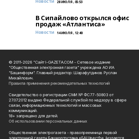
Новости
28 ИЮЛЯ , 05:53
В Сипайлово открылся офис
продаж «Атлантиса»
Новости
14 ИЮЛЯ , 12:40
© 2011-2026 "Сайт I-GAZETA.COM - Сетевое издание
"Общественная электронная газета" учреждена АО ИА
"Башинформ". Главный редактор: Шарафутдинов Руслан
Михайлович.
Правила применения рекомендательных технологий
Свидетельство о регистрации СМИ № ФС77-50803 от
27.07.2012 выдано Федеральной службой по надзору в сфере
связи, информационных технологий и массовых
коммуникаций.
18+ запрещено для детей.
Об использовании персональных данных
Общественная электрогазета - правопреемница первой
электронной газеты Башкортостана «БАШвестЪ» (издается