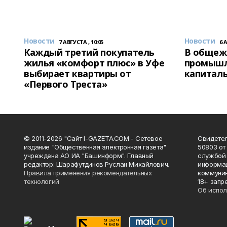
Новости
Новости
7 АВГУСТА , 10:05
6 
Каждый третий покупатель
В общеж
жилья «комфорт плюс» в Уфе
промышл
выбирает квартиры от
капитал
«Первого Треста»
© 2011-2026 "Сайт I-GAZETA.COM - Сетевое
Свидете
издание "Общественная электронная газета"
50803 от
учреждена АО ИА "Башинформ". Главный
службой 
редактор: Шарафутдинов Руслан Михайлович.
информац
Правила применения рекомендательных
коммуник
технологий
18+ запр
Об испол