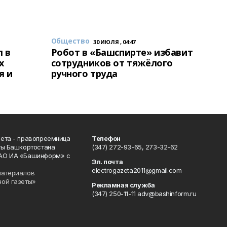
Общество
30 ИЮЛЯ , 04:47
 в
Робот в «Башспирте» избавит
х
сотрудников от тяжёлого
я и
ручного труда
ета - правопреемница
Телефон
ты Башкортостана
(347) 272-93-65, 273-32-62
АО ИА «Башинформ» с
Эл. почта
electrogazeta2011@gmail.com
материалов
ной газеты»
Рекламная служба
(347) 250-11-11 adv@bashinform.ru