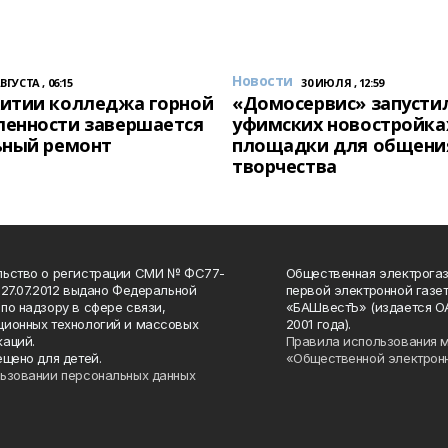
Новости
АВГУСТА , 06:15
30 ИЮЛЯ , 12:59
итии колледжа горной
«Домосервис» запустил
енности завершается
уфимских новостройка
ьный ремонт
площадки для общени
творчества
льство о регистрации СМИ № ФС77-
Общественная электрогаз
 27.07.2012 выдано Федеральной
первой электронной газе
по надзору в сфере связи,
«БАШвестЪ» (издается О
ионных технологий и массовых
2001 года).
аций.
Правила использования 
ещено для детей.
«Общественной электрон
ьзовании персональных данных