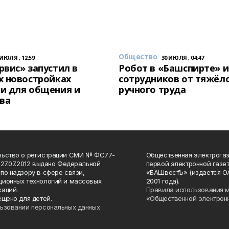
Общество
 ИЮЛЯ , 12:59
30 ИЮЛЯ , 04:47
вис» запустил в
Робот в «Башспирте» 
х новостройках
сотрудников от тяжёл
и для общения и
ручного труда
ва
льство о регистрации СМИ № ФС77-
Общественная электрогаз
 27.07.2012 выдано Федеральной
первой электронной газе
по надзору в сфере связи,
«БАШвестЪ» (издается О
ионных технологий и массовых
2001 года).
аций.
Правила использования 
ещено для детей.
«Общественной электрон
ьзовании персональных данных