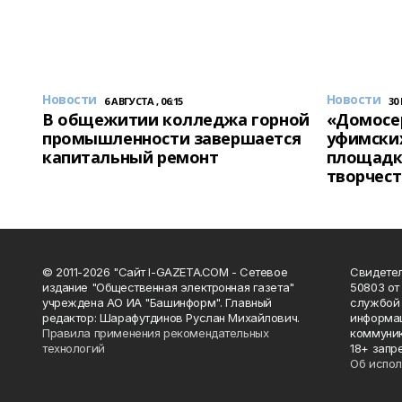
Новости
Новости
6 АВГУСТА , 06:15
30
В общежитии колледжа горной
«Домосер
промышленности завершается
уфимски
капитальный ремонт
площадк
творчест
© 2011-2026 "Сайт I-GAZETA.COM - Сетевое
Свидете
издание "Общественная электронная газета"
50803 от
учреждена АО ИА "Башинформ". Главный
службой 
редактор: Шарафутдинов Руслан Михайлович.
информац
Правила применения рекомендательных
коммуник
технологий
18+ запр
Об испол