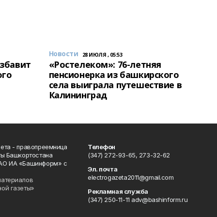
Новости
28 ИЮЛЯ , 05:53
избавит
«Ростелеком»: 76-летняя
ого
пенсионерка из башкирского
села выиграла путешествие в
Калининград
ета - правопреемница
Телефон
ты Башкортостана
(347) 272-93-65, 273-32-62
АО ИА «Башинформ» с
Эл. почта
electrogazeta2011@gmail.com
материалов
ной газеты»
Рекламная служба
(347) 250-11-11 adv@bashinform.ru