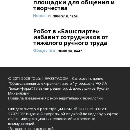
площадки для общения и
творчества
Новости
30 ИЮЛЯ , 12:59
Робот в «Башспирте»
избавит сотрудников от
тяжёлого ручного труда
Общество
30 ИЮЛЯ , 04:47
© 2011-2026 "Сайт I-GAZETA.COM - Сетевое издание
"Общественная электронная газета" учреждена АО ИА
"Башинформ". Главный редактор: Шарафутдинов Руслан
Михайлович.
Правила применения рекомендательных технологий
Свидетельство о регистрации СМИ № ФС77-50803 от
27.07.2012 выдано Федеральной службой по надзору в сфере
связи, информационных технологий и массовых
коммуникаций.
18+ запрещено для детей.