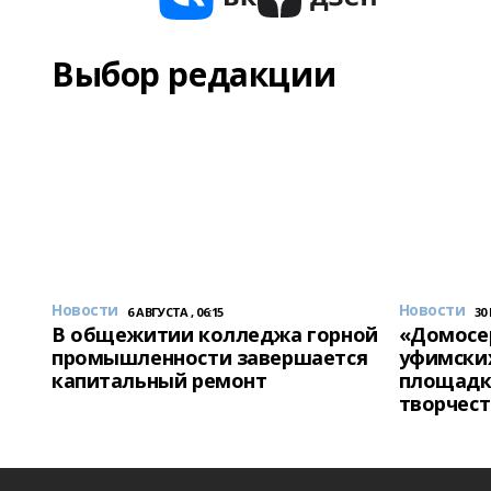
Выбор редакции
Новости
Новости
6 АВГУСТА , 06:15
30
В общежитии колледжа горной
«Домосер
промышленности завершается
уфимски
капитальный ремонт
площадк
творчест