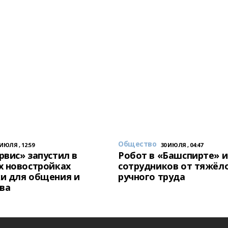
Общество
 ИЮЛЯ , 12:59
30 ИЮЛЯ , 04:47
вис» запустил в
Робот в «Башспирте» 
х новостройках
сотрудников от тяжёл
и для общения и
ручного труда
ва