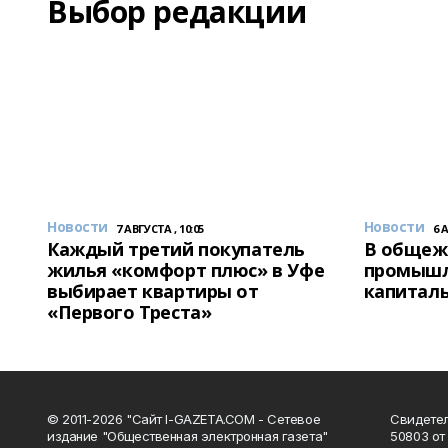
Выбор редакции
Новости
Новости
7 АВГУСТА , 10:05
6 
Каждый третий покупатель
В общеж
жилья «комфорт плюс» в Уфе
промышл
выбирает квартиры от
капитал
«Первого Треста»
© 2011-2026 "Сайт I-GAZETA.COM - Сетевое
Свидете
издание "Общественная электронная газета"
50803 от