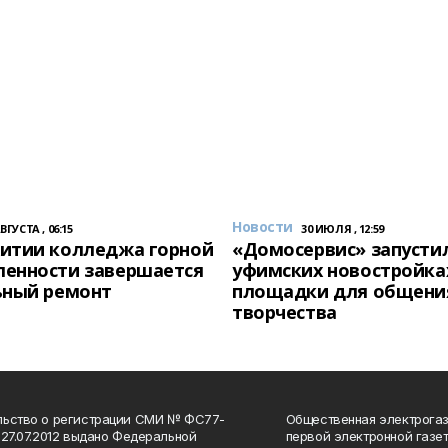
Новости
АВГУСТА , 06:15
30 ИЮЛЯ , 12:59
итии колледжа горной
«Домосервис» запустил
енности завершается
уфимских новостройка
ьный ремонт
площадки для общени
творчества
льство о регистрации СМИ № ФС77-
Общественная электрогаз
 27.07.2012 выдано Федеральной
первой электронной газе