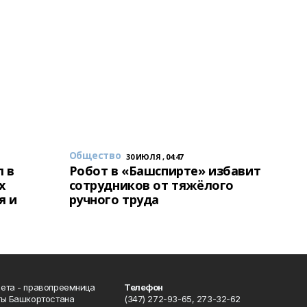
Общество
30 ИЮЛЯ , 04:47
 в
Робот в «Башспирте» избавит
х
сотрудников от тяжёлого
я и
ручного труда
ета - правопреемница
Телефон
ты Башкортостана
(347) 272-93-65, 273-32-62