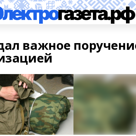
дал важное поручени
лизацией