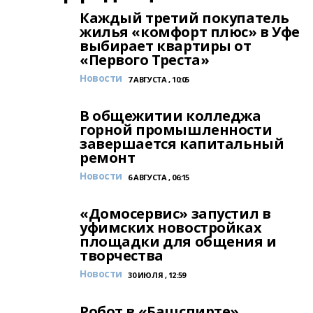
Каждый третий покупатель
жилья «комфорт плюс» в Уфе
выбирает квартиры от
«Первого Треста»
Новости
7 АВГУСТА , 10:05
В общежитии колледжа
горной промышленности
завершается капитальный
ремонт
Новости
6 АВГУСТА , 06:15
«Домосервис» запустил в
уфимских новостройках
площадки для общения и
творчества
Новости
30 ИЮЛЯ , 12:59
Робот в «Башспирте»