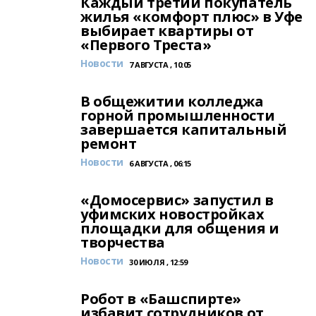
Каждый третий покупатель
жилья «комфорт плюс» в Уфе
выбирает квартиры от
«Первого Треста»
Новости
7 АВГУСТА , 10:05
В общежитии колледжа
горной промышленности
завершается капитальный
ремонт
Новости
6 АВГУСТА , 06:15
«Домосервис» запустил в
уфимских новостройках
площадки для общения и
творчества
Новости
30 ИЮЛЯ , 12:59
Робот в «Башспирте»
избавит сотрудников от