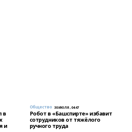
Общество
30 ИЮЛЯ , 04:47
 в
Робот в «Башспирте» избавит
х
сотрудников от тяжёлого
я и
ручного труда