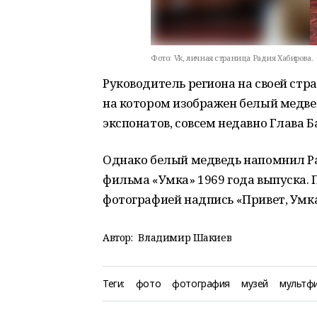
Фото:
Vk, личная страница Радия Хабирова.
Руководитель региона на своей стр
на котором изображен белый медвед
экспонатов, совсем недавно Глава 
Однако белый медведь напомнил Ра
фильма «Умка» 1969 года выпуска.
фотографией надпись «Привет, Умка
Автор:
Владимир Шакиев
Теги:
фото
фотография
музей
мультф