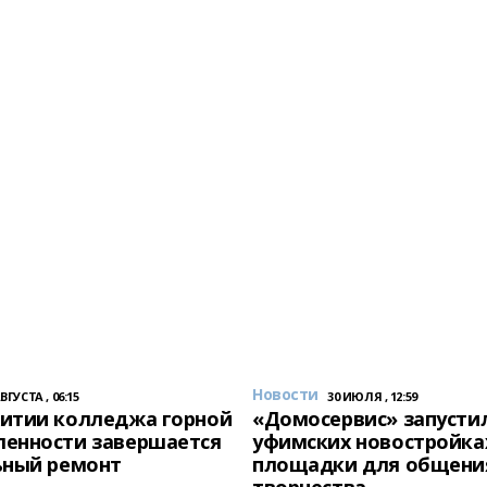
Новости
АВГУСТА , 06:15
30 ИЮЛЯ , 12:59
итии колледжа горной
«Домосервис» запустил
енности завершается
уфимских новостройка
ьный ремонт
площадки для общени