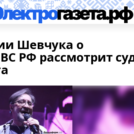
ии Шевчука о
ВС РФ рассмотрит су
га