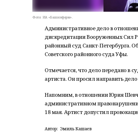
Фото:
ИА «Башинформ».
Административное дело в отношен
дискредитации Вооруженных Сил Р
районный суд Санкт-Петербурга. Об
Советского районного суда Уфы.
Отмечается, что дело передано в с
артиста. Он просил направить дело
Напомним, в отношении Юрия Шевчу
административном правонарушении.
18 мая. Артист допустил провокаци
Автор:
Эмиль Кашаев