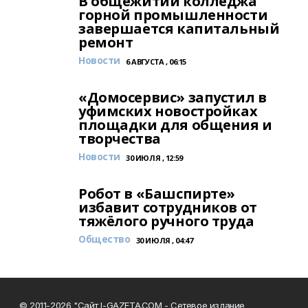
В общежитии колледжа
горной промышленности
завершается капитальный
ремонт
Новости
6 АВГУСТА , 06:15
«Домосервис» запустил в
уфимских новостройках
площадки для общения и
творчества
Новости
30 ИЮЛЯ , 12:59
Робот в «Башспирте»
избавит сотрудников от
тяжёлого ручного труда
Общество
30 ИЮЛЯ , 04:47
© 2011-2026 "Сайт I-GAZETA.COM - Сетевое издание