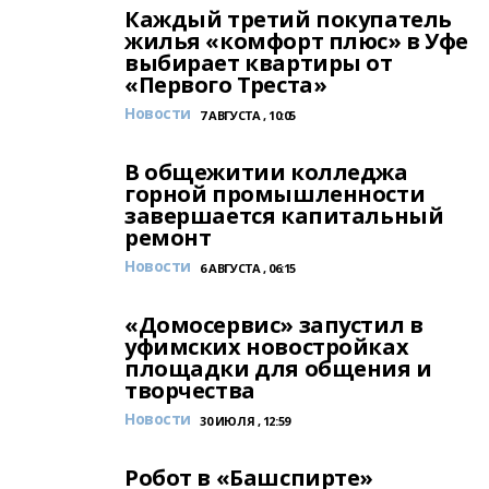
Каждый третий покупатель
жилья «комфорт плюс» в Уфе
выбирает квартиры от
«Первого Треста»
Новости
7 АВГУСТА , 10:05
В общежитии колледжа
горной промышленности
завершается капитальный
ремонт
Новости
6 АВГУСТА , 06:15
«Домосервис» запустил в
уфимских новостройках
площадки для общения и
творчества
Новости
30 ИЮЛЯ , 12:59
Робот в «Башспирте»