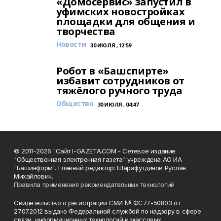
«Домосервис» запустил в
уфимских новостройках
площадки для общения и
творчества
Новости
30 ИЮЛЯ , 12:59
Робот в «Башспирте»
избавит сотрудников от
тяжёлого ручного труда
Общество
30 ИЮЛЯ , 04:47
© 2011-2026 "Сайт I-GAZETA.COM - Сетевое издание
"Общественная электронная газета" учреждена АО ИА
"Башинформ". Главный редактор: Шарафутдинов Руслан
Михайлович.
Правила применения рекомендательных технологий
Свидетельство о регистрации СМИ № ФС77-50803 от
27.07.2012 выдано Федеральной службой по надзору в сфере
связи, информационных технологий и массовых