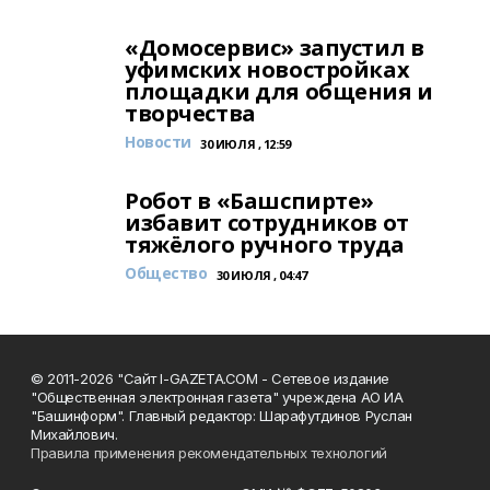
«Домосервис» запустил в
уфимских новостройках
площадки для общения и
творчества
Новости
30 ИЮЛЯ , 12:59
Робот в «Башспирте»
избавит сотрудников от
тяжёлого ручного труда
Общество
30 ИЮЛЯ , 04:47
© 2011-2026 "Сайт I-GAZETA.COM - Сетевое издание
"Общественная электронная газета" учреждена АО ИА
"Башинформ". Главный редактор: Шарафутдинов Руслан
Михайлович.
Правила применения рекомендательных технологий