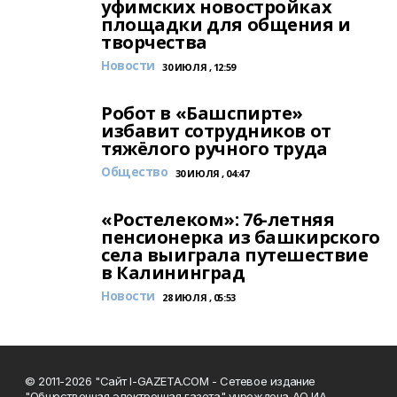
уфимских новостройках
площадки для общения и
творчества
Новости
30 ИЮЛЯ , 12:59
Робот в «Башспирте»
избавит сотрудников от
тяжёлого ручного труда
Общество
30 ИЮЛЯ , 04:47
«Ростелеком»: 76-летняя
пенсионерка из башкирского
села выиграла путешествие
в Калининград
Новости
28 ИЮЛЯ , 05:53
© 2011-2026 "Сайт I-GAZETA.COM - Сетевое издание
"Общественная электронная газета" учреждена АО ИА