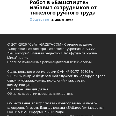
Робот в «Башспирте»
избавит сотрудников от
тяжёлого ручного труда
Общество
30 ИЮЛЯ , 04:47
© 2011-2026 "Сайт I-GAZETA.COM - Сетевое издание
"Общественная электронная газета" учреждена АО ИА
"Башинформ". Главный редактор: Шарафутдинов Руслан
Михайлович.
Правила применения рекомендательных технологий
Свидетельство о регистрации СМИ № ФС77-50803 от
27.07.2012 выдано Федеральной службой по надзору в сфере
связи, информационных технологий и массовых
коммуникаций.
18+ запрещено для детей.
Об использовании персональных данных
Общественная электрогазета - правопреемница первой
электронной газеты Башкортостана «БАШвестЪ» (издается
ОАО ИА «Башинформ» с 2001 года).