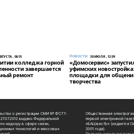
Новости
АВГУСТА , 06:15
30 ИЮЛЯ , 12:59
итии колледжа горной
«Домосервис» запустил
енности завершается
уфимских новостройка
ьный ремонт
площадки для общени
творчества
льство о регистрации СМИ № ФС77-
Общественная электрогаз
 27.07.2012 выдано Федеральной
первой электронной газе
по надзору в сфере связи,
«БАШвестЪ» (издается О
ионных технологий и массовых
2001 года).
аций.
Правила использования 