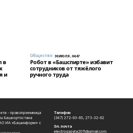
Общество
30 ИЮЛЯ , 04:47
 в
Робот в «Башспирте» избавит
х
сотрудников от тяжёлого
я и
ручного труда
ета - правопреемница
Телефон
ты Башкортостана
(347) 272-93-65, 273-32-62
АО ИА «Башинформ» с
Эл. почта
electrogazeta2011@gmail.com
материалов