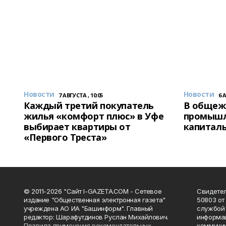
Новости
Новости
7 АВГУСТА , 10:05
6 
Каждый третий покупатель
В общеж
жилья «комфорт плюс» в Уфе
промышл
выбирает квартиры от
капитал
«Первого Треста»
© 2011-2026 "Сайт I-GAZETA.COM - Сетевое
Свидете
издание "Общественная электронная газета"
50803 от
учреждена АО ИА "Башинформ". Главный
службой 
редактор: Шарафутдинов Руслан Михайлович.
информац
Правила применения рекомендательных
коммуник