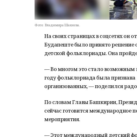
Фото:
Владимира Шакиева.
На своих страницах в соцсетях он о
Будапеште было принято решение 
детской фольклориады. Она пройдет
— Во многом это стало возможным п
году фольклориада была признана 
организованных, — поделился радо
По словам Главы Башкирии, Президе
сейчас готовится международное п
мероприятия.
— Этот международный детский фо