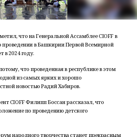
тметил, что на Генеральной Ассамблее CIOFF в
о проведении в Башкирии Первой Всемирной
 в 2024 году.
отому, что проведенная в республике в этом
одной из самых ярких и хорошо
стной новостью Радий Хабиров.
нт CIOFF Филипп Боссан рассказал, что
оложение по проведению детского
рум народного творчества станет прекрасным