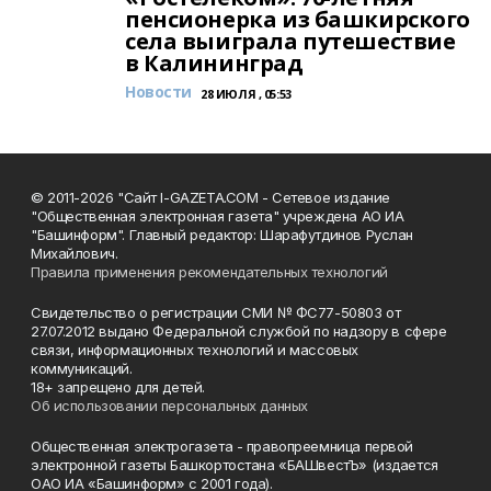
пенсионерка из башкирского
села выиграла путешествие
в Калининград
Новости
28 ИЮЛЯ , 05:53
© 2011-2026 "Сайт I-GAZETA.COM - Сетевое издание
"Общественная электронная газета" учреждена АО ИА
"Башинформ". Главный редактор: Шарафутдинов Руслан
Михайлович.
Правила применения рекомендательных технологий
Свидетельство о регистрации СМИ № ФС77-50803 от
27.07.2012 выдано Федеральной службой по надзору в сфере
связи, информационных технологий и массовых
коммуникаций.
18+ запрещено для детей.
Об использовании персональных данных
Общественная электрогазета - правопреемница первой
электронной газеты Башкортостана «БАШвестЪ» (издается
ОАО ИА «Башинформ» с 2001 года).