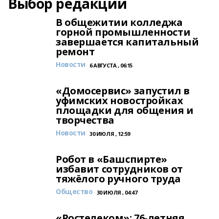
Выбор редакции
В общежитии колледжа
горной промышленности
завершается капитальный
ремонт
Новости
6 АВГУСТА , 06:15
«Домосервис» запустил в
уфимских новостройках
площадки для общения и
творчества
Новости
30 ИЮЛЯ , 12:59
Робот в «Башспирте»
избавит сотрудников от
тяжёлого ручного труда
Общество
30 ИЮЛЯ , 04:47
«Ростелеком»: 76-летняя