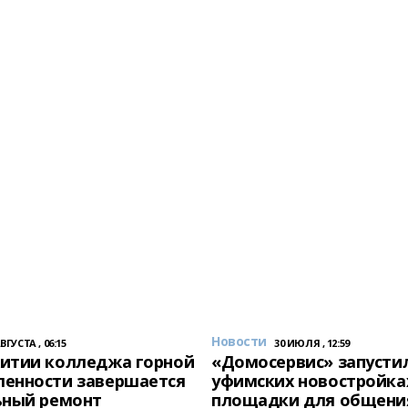
Новости
АВГУСТА , 06:15
30 ИЮЛЯ , 12:59
итии колледжа горной
«Домосервис» запустил
енности завершается
уфимских новостройка
ьный ремонт
площадки для общени