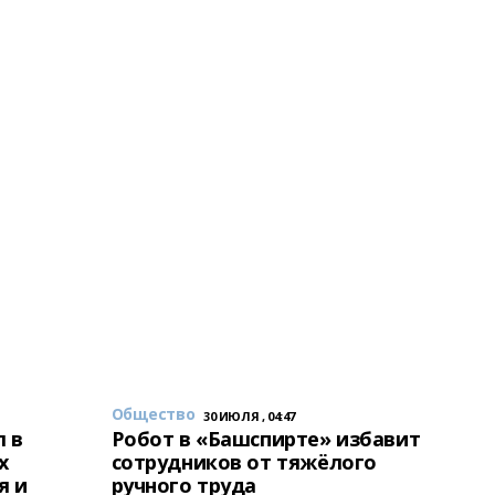
Общество
30 ИЮЛЯ , 04:47
 в
Робот в «Башспирте» избавит
х
сотрудников от тяжёлого
я и
ручного труда