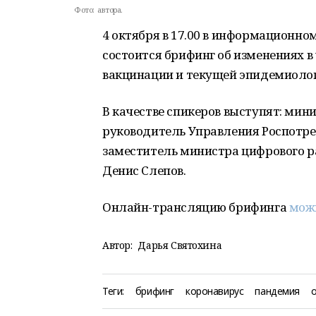
Фото:
автора.
4 октября в 17.00 в информационно
состоится брифинг об изменениях в
вакцинации и текущей эпидемиолог
В качестве спикеров выступят: мин
руководитель Управления Роспотреб
заместитель министра цифрового р
Денис Слепов.
Онлайн-трансляцию брифинга
можн
Автор:
Дарья Святохина
Теги:
брифинг
коронавирус
пандемия