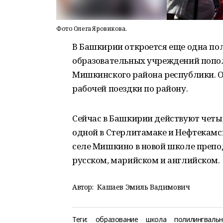
Фото Олега Яровикова.
В Башкирии откроется еще одна по
образовательных учреждений попо
Мишкинского района республики. Об
рабочей поездки по району.
Сейчас в Башкирии действуют четы
одной в Стерлитамаке и Нефтекамск
селе Мишкино в новой школе препод
русском, марийском и английском.
Автор:
Кашаев Эмиль Вадимович
Теги:
образование
школа
полилингваль