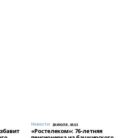
Новости
28 ИЮЛЯ , 05:53
избавит
«Ростелеком»: 76-летняя
ого
пенсионерка из башкирского