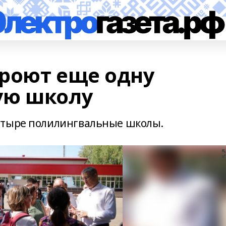
роют еще одну
ую школу
етыре полилингвальные школы.