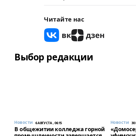
Читайте нас
Выбор редакции
Новости
Новости
6 АВГУСТА , 06:15
30
В общежитии колледжа горной
«Домосер
промышленности завершается
уфимски