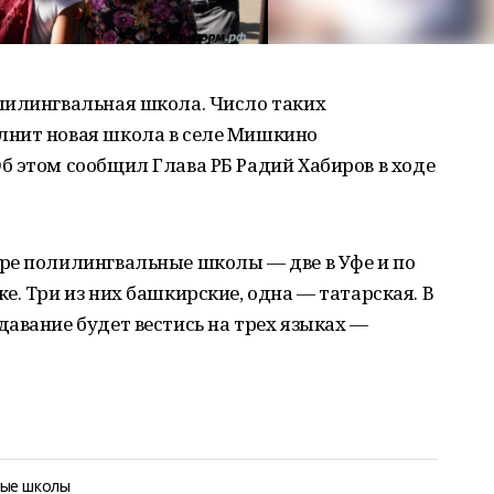
лилингвальная школа. Число таких
лнит новая школа в селе Мишкино
 этом сообщил Глава РБ Радий Хабиров в ходе
ре полилингвальные школы — две в Уфе и по
е. Три из них башкирские, одна — татарская. В
авание будет вестись на трех языках —
ные школы