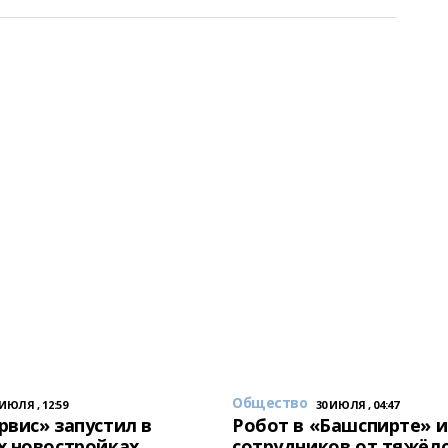
Общество
 ИЮЛЯ , 12:59
30 ИЮЛЯ , 04:47
вис» запустил в
Робот в «Башспирте» 
х новостройках
сотрудников от тяжёл