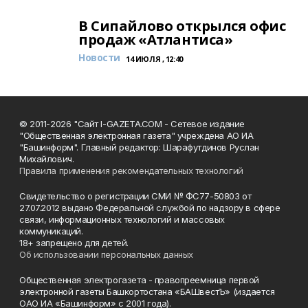
В Сипайлово открылся офис
продаж «Атлантиса»
Новости
14 ИЮЛЯ , 12:40
© 2011-2026 "Сайт I-GAZETA.COM - Сетевое издание
"Общественная электронная газета" учреждена АО ИА
"Башинформ". Главный редактор: Шарафутдинов Руслан
Михайлович.
Правила применения рекомендательных технологий
Свидетельство о регистрации СМИ № ФС77-50803 от
27.07.2012 выдано Федеральной службой по надзору в сфере
связи, информационных технологий и массовых
коммуникаций.
18+ запрещено для детей.
Об использовании персональных данных
Общественная электрогазета - правопреемница первой
электронной газеты Башкортостана «БАШвестЪ» (издается
ОАО ИА «Башинформ» с 2001 года).