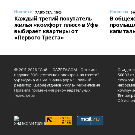
Новости
Новости
7 АВГУСТА , 10:05
6 
Каждый третий покупатель
В общеж
жилья «комфорт плюс» в Уфе
промышл
выбирает квартиры от
капитал
«Первого Треста»
© 2011-2026 "Сайт I-GAZETA.COM - Сетевое
Свидете
издание "Общественная электронная газета"
50803 от
учреждена АО ИА "Башинформ". Главный
службой 
редактор: Шарафутдинов Руслан Михайлович.
информац
Правила применения рекомендательных
коммуник
технологий
18+ запр
Об испол