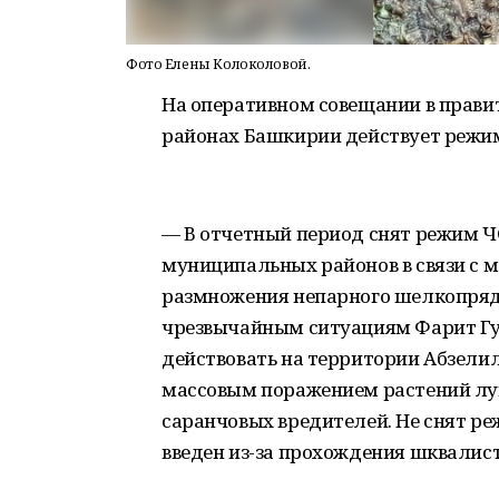
Фото Елены Колоколовой.
На оперативном совещании в правит
районах Башкирии действует режи
— В отчетный период снят режим ЧС
муниципальных районов в связи с 
размножения непарного шелкопряда
чрезвычайным ситуациям Фарит Гу
действовать на территории Абзелило
массовым поражением растений л
саранчовых вредителей. Не снят ре
введен из-за прохождения шквалист