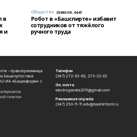
Общество
30 ИЮЛЯ , 04:47
 в
Робот в «Башспирте» избавит
х
сотрудников от тяжёлого
я и
ручного труда
ета - правопреемница
Телефон
ты Башкортостана
(347) 272-93-65, 273-32-62
АО ИА «Башинформ» с
Эл. почта
electrogazeta2011@gmail.com
материалов
ной газеты»
Рекламная служба
(347) 250-11-11 adv@bashinform.ru