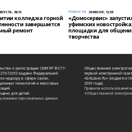
Новости
АВГУСТА , 06:15
30 ИЮЛЯ , 12:59
итии колледжа горной
«Домосервис» запустил
енности завершается
уфимских новостройка
ьный ремонт
площадки для общени
творчества
льство о регистрации СМИ № ФС77-
Общественная электрогаз
 27.07.2012 выдано Федеральной
первой электронной газе
по надзору в сфере связи,
«БАШвестЪ» (издается О
ионных технологий и массовых
2001 года).
аций.
Правила использования 
ещено для детей.
«Общественной электрон
ьзовании персональных данных