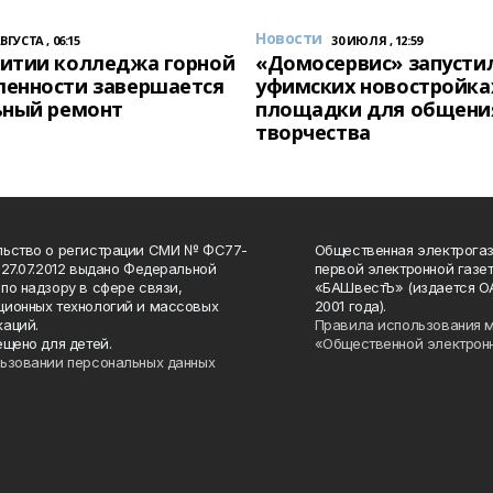
Новости
АВГУСТА , 06:15
30 ИЮЛЯ , 12:59
итии колледжа горной
«Домосервис» запустил
енности завершается
уфимских новостройка
ьный ремонт
площадки для общени
творчества
льство о регистрации СМИ № ФС77-
Общественная электрогаз
 27.07.2012 выдано Федеральной
первой электронной газе
по надзору в сфере связи,
«БАШвестЪ» (издается О
ионных технологий и массовых
2001 года).
аций.
Правила использования 
ещено для детей.
«Общественной электрон
ьзовании персональных данных