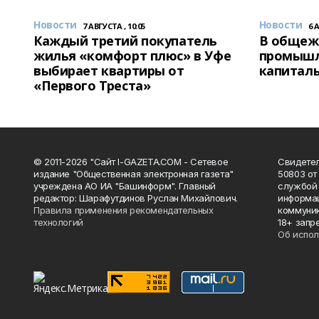
Новости
Новости
7 АВГУСТА , 10:05
6 
Каждый третий покупатель
В общеж
жилья «комфорт плюс» в Уфе
промышл
выбирает квартиры от
капитал
«Первого Треста»
© 2011-2026 "Сайт I-GAZETA.COM - Сетевое
Свидете
издание "Общественная электронная газета"
50803 от
учреждена АО ИА "Башинформ". Главный
службой 
редактор: Шарафутдинов Руслан Михайлович.
информац
Правила применения рекомендательных
коммуник
технологий
18+ запр
Об испол