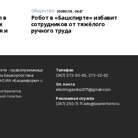
Общество
30 ИЮЛЯ , 04:47
 в
Робот в «Башспирте» избавит
х
сотрудников от тяжёлого
я и
ручного труда
ета - правопреемница
Телефон
ты Башкортостана
(347) 272-93-65, 273-32-62
АО ИА «Башинформ» с
Эл. почта
electrogazeta2011@gmail.com
материалов
ной газеты»
Рекламная служба
(347) 250-11-11 adv@bashinform.ru