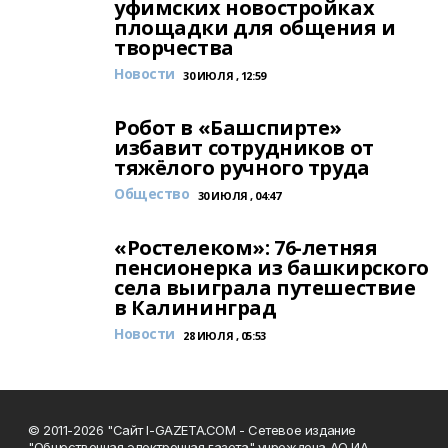
уфимских новостройках
площадки для общения и
творчества
Новости
30 ИЮЛЯ , 12:59
Робот в «Башспирте»
избавит сотрудников от
тяжёлого ручного труда
Общество
30 ИЮЛЯ , 04:47
«Ростелеком»: 76-летняя
пенсионерка из башкирского
села выиграла путешествие
в Калининград
Новости
28 ИЮЛЯ , 05:53
© 2011-2026 "Сайт I-GAZETA.COM - Сетевое издание
"Общественная электронная газета" учреждена АО ИА