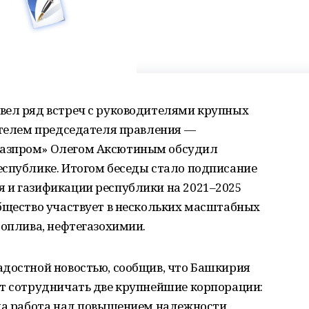
вел ряд встреч с руководителями крупных
ителем председателя правления —
Газпром» Олегом Аксютиным обсудил
еспублике. Итогом беседы стало подписание
 и газификации республики на 2021–2025
общество участвует в нескольких масштабных
топлива, нефтегазохимии.
адостной новостью, сообщив, что Башкирия
ут сотрудничать две крупнейшие корпорации:
ила работа над повышением надежности