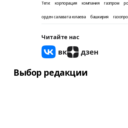
Теги:
корпорация
компания
газпром
р
орден салавата юлаева
башкирия
газопро
Читайте нас
Выбор редакции