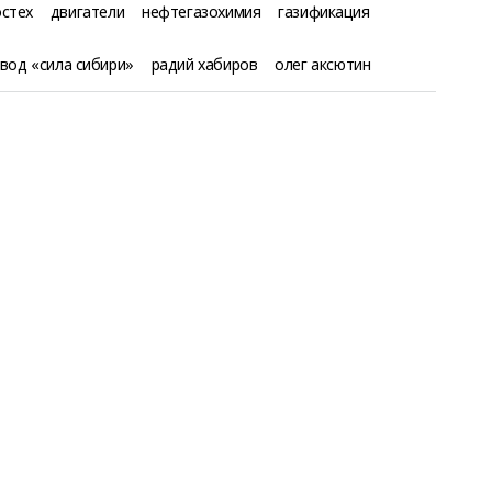
остех
двигатели
нефтегазохимия
газификация
вод «сила сибири»
радий хабиров
олег аксютин