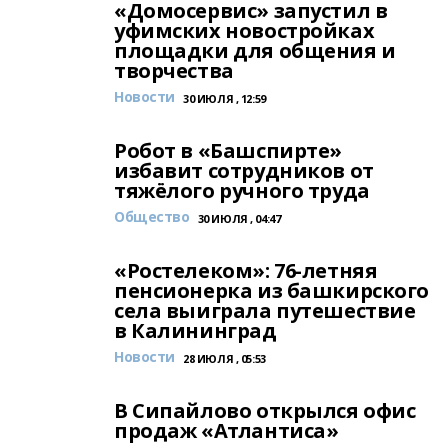
«Домосервис» запустил в
уфимских новостройках
площадки для общения и
творчества
Новости
30 ИЮЛЯ , 12:59
Робот в «Башспирте»
избавит сотрудников от
тяжёлого ручного труда
Общество
30 ИЮЛЯ , 04:47
«Ростелеком»: 76-летняя
пенсионерка из башкирского
села выиграла путешествие
в Калининград
Новости
28 ИЮЛЯ , 05:53
В Сипайлово открылся офис
продаж «Атлантиса»