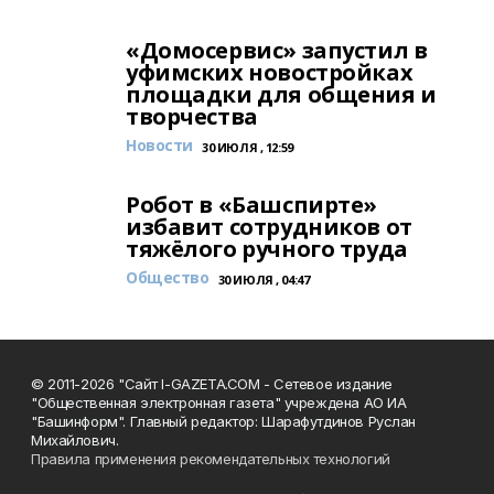
«Домосервис» запустил в
уфимских новостройках
площадки для общения и
творчества
Новости
30 ИЮЛЯ , 12:59
Робот в «Башспирте»
избавит сотрудников от
тяжёлого ручного труда
Общество
30 ИЮЛЯ , 04:47
© 2011-2026 "Сайт I-GAZETA.COM - Сетевое издание
"Общественная электронная газета" учреждена АО ИА
"Башинформ". Главный редактор: Шарафутдинов Руслан
Михайлович.
Правила применения рекомендательных технологий