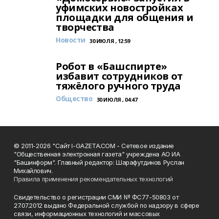
уфимских новостройках
площадки для общения и
творчества
Новости
30 ИЮЛЯ , 12:59
Робот в «Башспирте»
избавит сотрудников от
тяжёлого ручного труда
Общество
30 ИЮЛЯ , 04:47
© 2011-2026 "Сайт I-GAZETA.COM - Сетевое издание
"Общественная электронная газета" учреждена АО ИА
"Башинформ". Главный редактор: Шарафутдинов Руслан
Михайлович.
Правила применения рекомендательных технологий
Свидетельство о регистрации СМИ № ФС77-50803 от
27.07.2012 выдано Федеральной службой по надзору в сфере
связи, информационных технологий и массовых