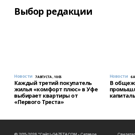
Выбор редакции
Новости
Новости
7 АВГУСТА , 10:05
6 
Каждый третий покупатель
В общеж
жилья «комфорт плюс» в Уфе
промышл
выбирает квартиры от
капитал
«Первого Треста»
© 2011-2026 "Сайт I-GAZETA.COM - Сетевое
Свидете