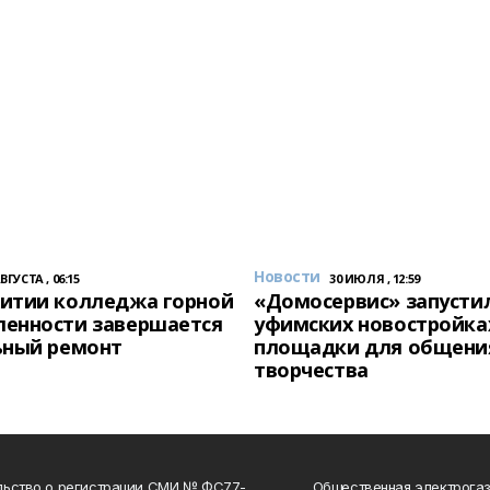
Новости
АВГУСТА , 06:15
30 ИЮЛЯ , 12:59
итии колледжа горной
«Домосервис» запустил
енности завершается
уфимских новостройка
ьный ремонт
площадки для общени
творчества
льство о регистрации СМИ № ФС77-
Общественная электрогаз