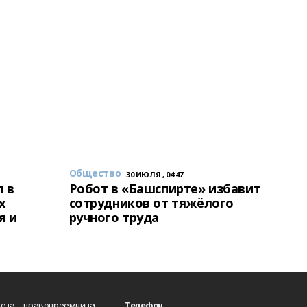
Общество
30 ИЮЛЯ , 04:47
 в
Робот в «Башспирте» избавит
х
сотрудников от тяжёлого
я и
ручного труда
ета - правопреемница
Телефон