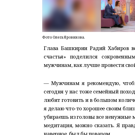
Фото Олега Яровикова.
Глава Башкирии Радий Хабиров в
счастья» поделился сокровенн
мужчинам, как лучше провести свой
— Мужчинам я рекомендую, чтобы
сегодня у нас тоже семейный поход
любит готовить и в большом количе
я делаю что-то хорошее своим близ
убираешь из головы все ненужные 
медитация, можно сказать. Я прав
наверное, был бы поваром.