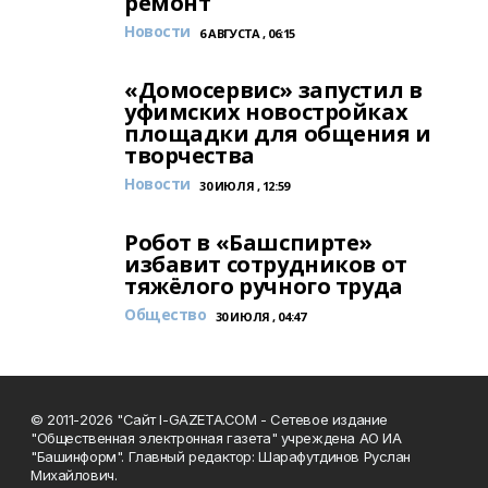
ремонт
Новости
6 АВГУСТА , 06:15
«Домосервис» запустил в
уфимских новостройках
площадки для общения и
творчества
Новости
30 ИЮЛЯ , 12:59
Робот в «Башспирте»
избавит сотрудников от
тяжёлого ручного труда
Общество
30 ИЮЛЯ , 04:47
© 2011-2026 "Сайт I-GAZETA.COM - Сетевое издание
"Общественная электронная газета" учреждена АО ИА
"Башинформ". Главный редактор: Шарафутдинов Руслан
Михайлович.