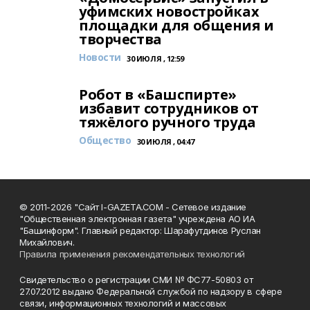
уфимских новостройках
площадки для общения и
творчества
Новости
30 ИЮЛЯ , 12:59
Робот в «Башспирте»
избавит сотрудников от
тяжёлого ручного труда
Общество
30 ИЮЛЯ , 04:47
© 2011-2026 "Сайт I-GAZETA.COM - Сетевое издание
"Общественная электронная газета" учреждена АО ИА
"Башинформ". Главный редактор: Шарафутдинов Руслан
Михайлович.
Правила применения рекомендательных технологий
Свидетельство о регистрации СМИ № ФС77-50803 от
27.07.2012 выдано Федеральной службой по надзору в сфере
связи, информационных технологий и массовых