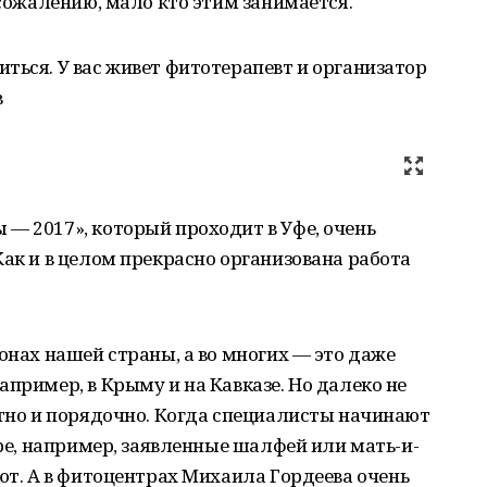
 сожалению, мало кто этим занимается.
ться. У вас живет фитотерапевт и организатор
в
— 2017», который проходит в Уфе, очень
Как и в целом прекрасно организована работа
онах нашей страны, а во многих — это даже
пример, в Крыму и на Кавказе. Но далеко не
стно и порядочно. Когда специалисты начинают
оре, например, заявленные шалфей или мать-и-
ают. А в фитоцентрах Михаила Гордеева очень