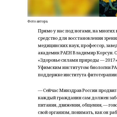
Фото автора.
Прямо у нас под ногами, на многих 
средство для восстановления зрени
медицинских наук, профессор, зав
академик РАЕН Владимир Корсун. О
«Здоровье силами природы — 2017»,
Уфимским институтом биологии РАН
поддержке института фитотерапии 
— Сейчас Минздрав России продвига
каждый гражданин сам должен забот
питания, движения, общения, — го
свой организм, понимать, как он ра