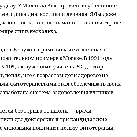
у делу. У Михаила Викторовича глубочайшие
я методика диагностики и лечения. Я бы даже
циалистов, как он, очень мало — в нашей стране
м мире лишь несколько.
дей. Её нужно применять всем, начиная с
оложительном примере в Москве. В 1991 году
№109, заслуженный учитель РФ, доктор
, понял, что с возрастом дети здоровее не
ками-фитотерапевтами стал обеспечивать своих
азработана система оздоровления учеников.
детей без отрыва от школы — врачи
итили две докторские и три кандидатские
все чиновники понимают пользу фитотерапии, —