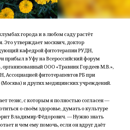
клумбах города и в любом саду растёт
я. Это утверждает москвич, доктор
едующий кафедрой фитотерапии РУДН,
н прибыл в Уфу на Всероссийский форум
 организованный ООО «Травник Гордеев М.В.»,
, Ассоциацией фитотерапевтов РБ при
(Москва) и других медицинских учреждений.
ет тезис, с которым я полностью согласен —
иться о своём здоровье, думать о культуре
ворит Владимир Фёдорович. — Нужно знать
ботает и чем ему помочь, если он вдруг даёт