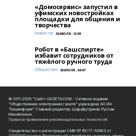
«Домосервис» запустил в
уфимских новостройках
площадки для общения и
творчества
Новости
30 ИЮЛЯ , 12:59
Робот в «Башспирте»
избавит сотрудников от
тяжёлого ручного труда
Общество
30 ИЮЛЯ , 04:47
© 2011-2026 "Сайт I-GAZETA.COM - Сетевое издание
"Общественная электронная газета" учреждена АО ИА
"Башинформ". Главный редактор: Шарафутдинов Руслан
Михайлович.
Правила применения рекомендательных технологий
Свидетельство о регистрации СМИ № ФС77-50803 от
27.07.2012 выдано Федеральной службой по надзору в сфере